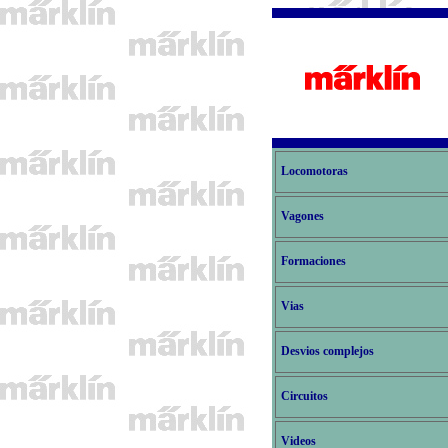
Locomotoras
Vagones
Formaciones
Vias
Desvios complejos
Circuitos
Videos