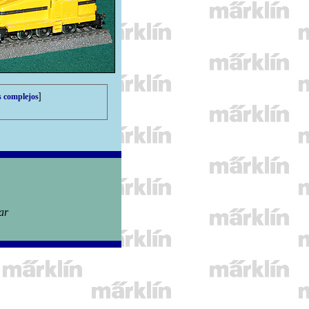
]
s complejos
]
ar