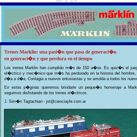
Trenes Marklin: una pasi�n que pasa de generaci�n
en generaci�n y que perdura en el tiempo
Los trenes Marklin han cumplido m�s de 150 a�os. Es quiz�s el jue
el�ctrico y mec�nico que m�s ha perdurado en la historia del hombre, 
d�a a d�a. Contagia a nuevos entusiastas y se amolda a todos los nue
En estas p�ginas queremos brindarle un peque�o homenaje a Markl
seguimos disfrutando de los trenes el�ctricos.
J. Sim�n Tagtachian - jst@cienciayfe.com.ar