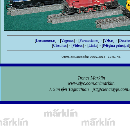
[
] - [
] - [
] - [
] - [
Locomotoras
Vagones
Formaciones
V�as
Desvio
[
] - [
] - [
] - [
Circuitos
Videos
Links
P�gina principal
Ultima actualización: 29/07/2014 - 12:51 hs.
Trenes Marklin
www.siyc.com.ar/marklin
J. Sim�n Tagtachian - jst@cienciayfe.com.