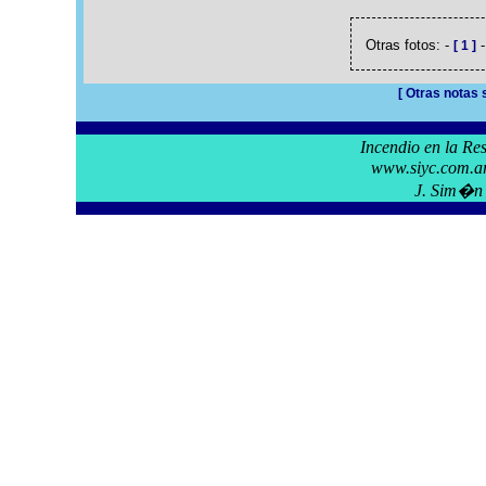
Otras fotos: -
[ 1 ]
[ Otras notas
Incendio en la R
www.siyc.com.ar/
J. Sim�n 