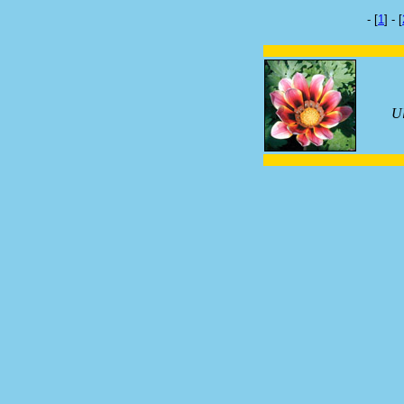
- [
1
] - [
Ul