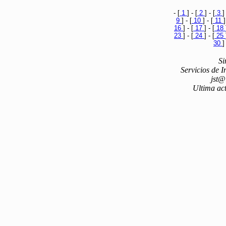
- [
1
] - [
2
] - [
3
]
9
] - [
10
] - [
11
]
16
] - [
17
] - [
18
23
] - [
24
] - [
25
30
]
Si
Servicios de 
jst@
Ultima act