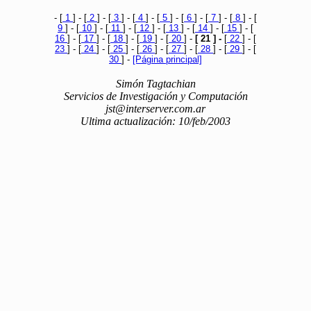
- [
1
] - [
2
] - [
3
] - [
4
] - [
5
] - [
6
] - [
7
] - [
8
] - [
9
] - [
10
] - [
11
] - [
12
] - [
13
] - [
14
] - [
15
] - [
16
] - [
17
] - [
18
] - [
19
] - [
20
] -
[ 21 ] -
[
22
] - [
23
] - [
24
] - [
25
] - [
26
] - [
27
] - [
28
] - [
29
] - [
30
] -
[Página principal]
Simón Tagtachian
Servicios de Investigación y Computación
jst@interserver.com.ar
Ultima actualización: 10/feb/2003