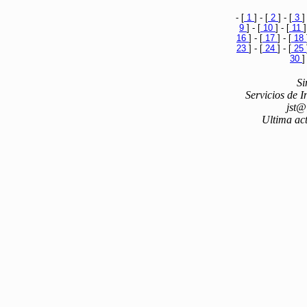
- [
1
] - [
2
] - [
3
]
9
] - [
10
] - [
11
]
16
] - [
17
] - [
18
23
] - [
24
] - [
25
30
]
Si
Servicios de 
jst@
Ultima act