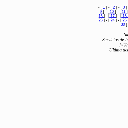
- [
1
] - [
2
] - [
3
]
9
] - [
10
] - [
11
]
16
] - [
17
] - [
18
23
] - [
24
] - [
25
30
]
Si
Servicios de 
jst@
Ultima act