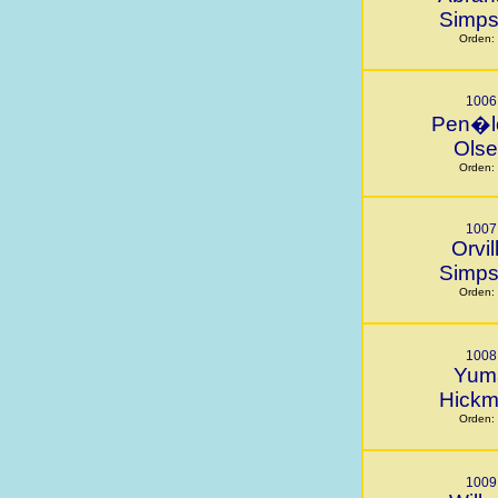
Simp
Orden:
1006
Pen�l
Ols
Orden:
1007
Orvil
Simp
Orden:
1008
Yum
Hick
Orden:
1009