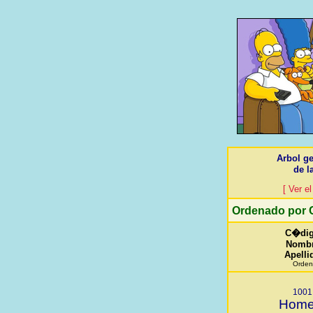
Arbol ge
de l
[ Ver el
Ordenado por
C�di
Nomb
Apelli
Orden
1001
Home