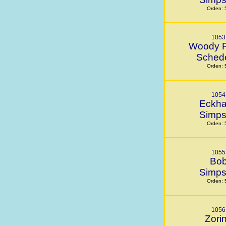
Orden: 
1053
Woody F
Sched
Orden: 
1054
Eckha
Simp
Orden: 
1055
Bo
Simp
Orden: 
1056
Zori