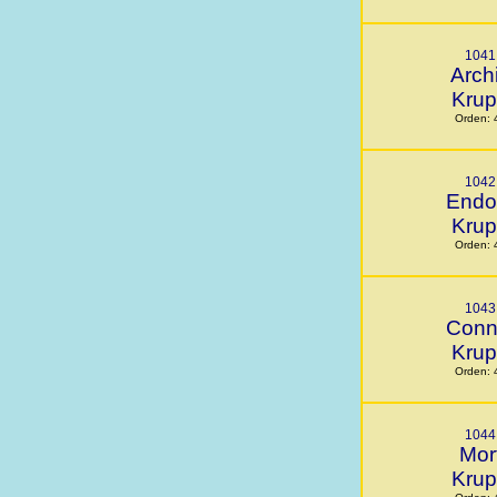
1041
Arch
Kru
Orden: 
1042
Endo
Kru
Orden: 
1043
Conn
Kru
Orden: 
1044
Mor
Kru