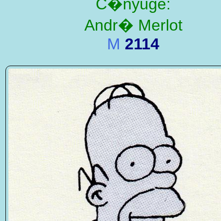
C�nyuge:
Andr� Merlot
M
2114