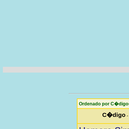
Ordenado por C�digo
C�digo