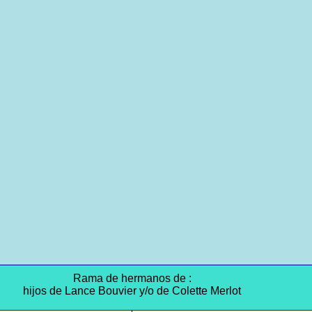
Rama de hermanos de :
hijos de Lance Bouvier y/o de Colette Merlot