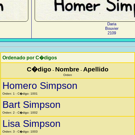
Daria
Bouvier
2109
Ordenado por C�digos
C�digo
Nombre
Apellido
-
-
Orden
Homero Simpson
Orden: 1 - C�digo: 1001
Bart Simpson
Orden: 2 - C�digo: 1002
Lisa Simpson
Orden: 3 - C�digo: 1003