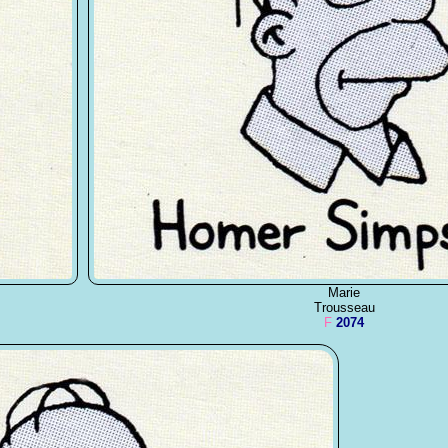
Marie
Trousseau
F
2074