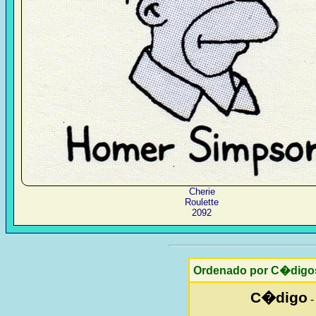
Cherie
Roulette
2092
Ordenado por C�digo
C�digo