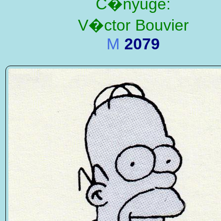
C�nyuge:
V�ctor Bouvier
M
2079