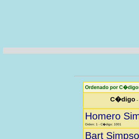
Ordenado por C�digo
C�digo
Homero Si
Orden: 1 - C�digo: 1001
Bart Simps