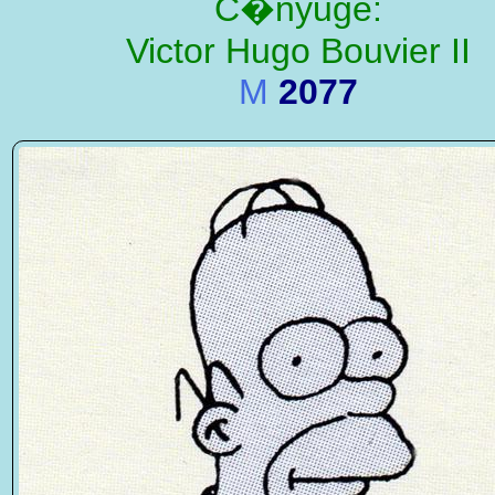
C�nyuge:
Victor Hugo Bouvier II
M
2077