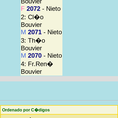
Bouvier
F
2072
- Nieto
2: Cl�o
Bouvier
M
2071
- Nieto
3: Th�o
Bouvier
M
2070
- Nieto
4: Fr.Ren�
Bouvier
Ordenado por C�digos