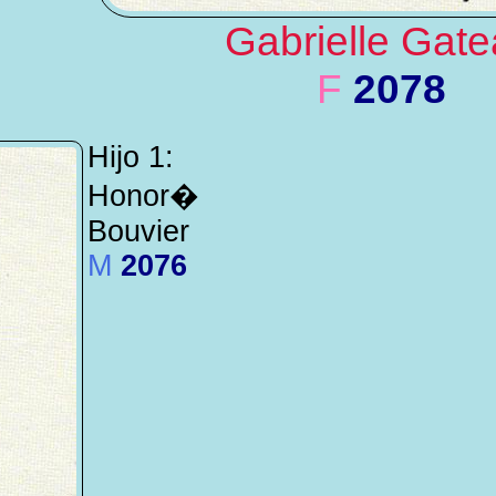
Gabrielle Gat
F
2078
Hijo 1:
Honor�
Bouvier
M
2076