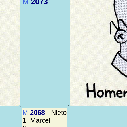
M
2073
M
2068
- Nieto
1: Marcel