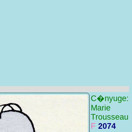
C�nyuge:
Marie
Trousseau
F
2074