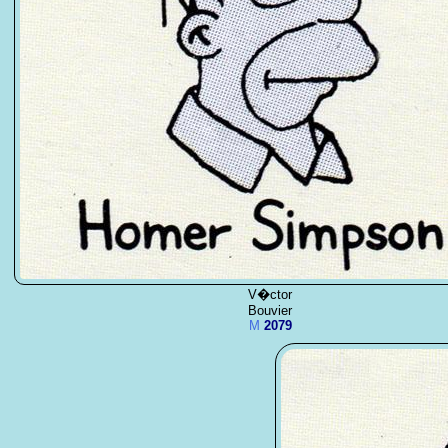
V�ctor
Bouvier
M
2079