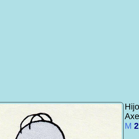
Hijo
Axe
M
2