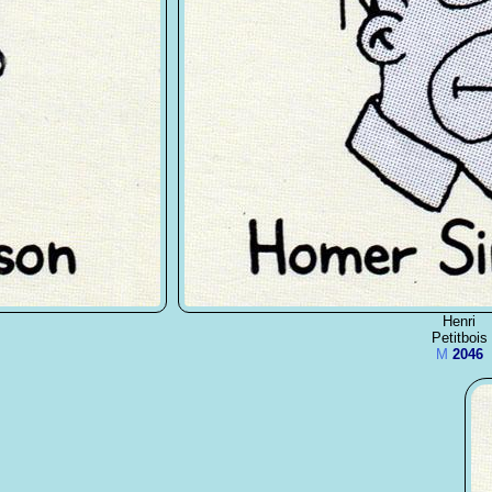
Henri
Petitbois
M
2046