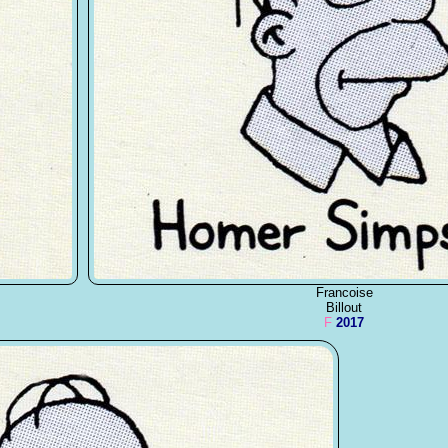
Francoise
Billout
F
2017