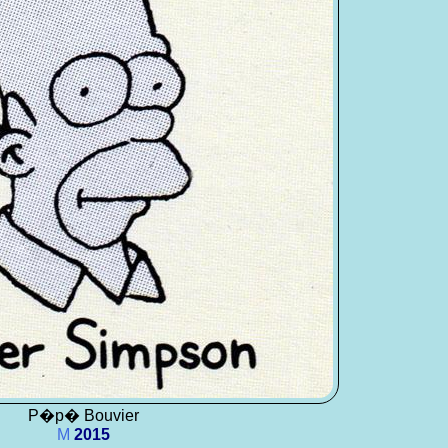
P�p� Bouvier
M
2015