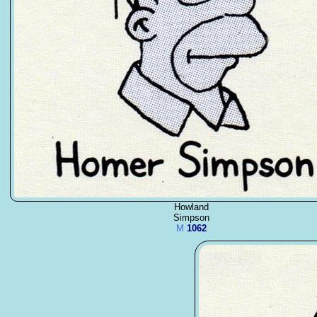
Howland
Simpson
M
1062