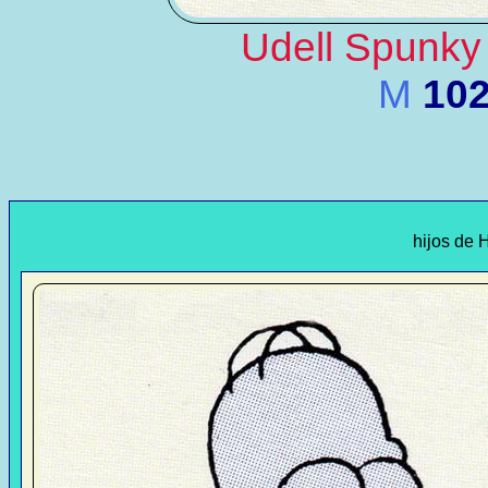
Udell Spunky
M
10
hijos de 