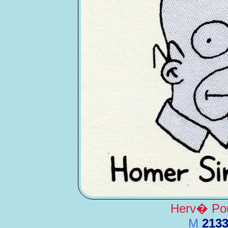
Herv� Pou
M
213