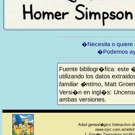
�Necesita o quiere
�Podemos ay
Fuente bibliogr�fica: este 
utilizando los datos extraido
familiar �ntimo
, Matt Groen
Versi�n en ingl�s:
Uncenso
ambas versiones.
Arbol geneal�gico Interactivo d
www.siyc.com.ar/arbo
J. Sim�n Tagtachian (jst@ci