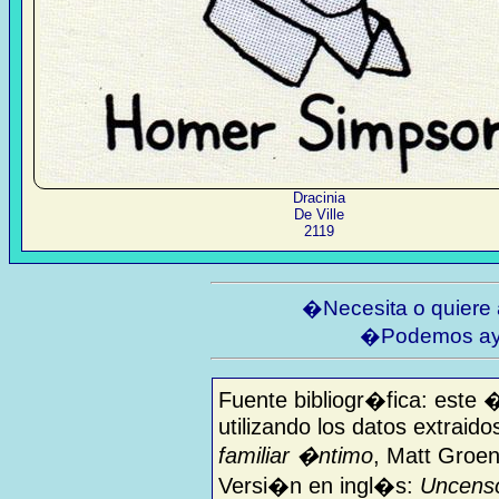
Dracinia
De Ville
2119
�Necesita o quiere
�Podemos ay
Fuente bibliogr�fica: este 
utilizando los datos extraido
familiar �ntimo
, Matt Groen
Versi�n en ingl�s:
Uncenso