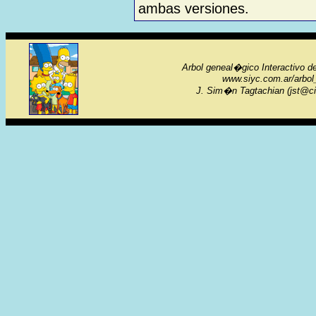
ambas versiones.
Arbol geneal�gico Interactivo d
www.siyc.com.ar/arbo
J. Sim�n Tagtachian (jst@ci