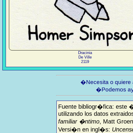
Dracinia
De Ville
2119
�Necesita o quiere
�Podemos ay
Fuente bibliogr�fica: este 
utilizando los datos extraido
familiar �ntimo
, Matt Groen
Versi�n en ingl�s:
Uncenso