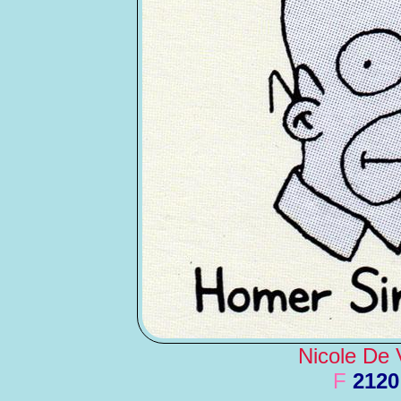
Nicole De V
F
2120