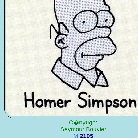
C�nyuge:
Seymour Bouvier
M
2105