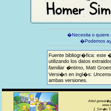
�Necesita o quiere
�Podemos ay
Fuente bibliogr�fica: este 
utilizando los datos extraido
familiar �ntimo
, Matt Groen
Versi�n en ingl�s:
Uncenso
ambas versiones.
Arbol geneal�gi
www.s
J. Sim�n Ta