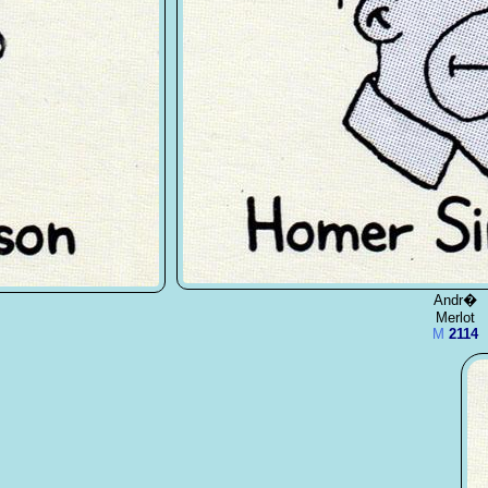
Andr�
Merlot
M
2114