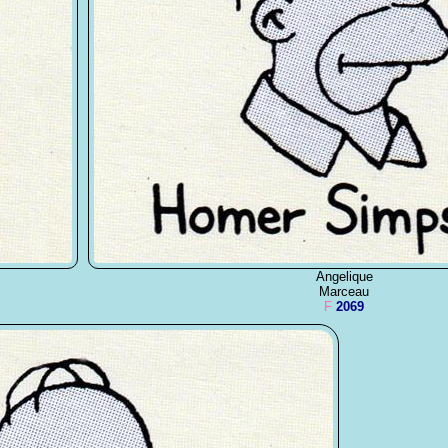
Angelique
Marceau
F
2069