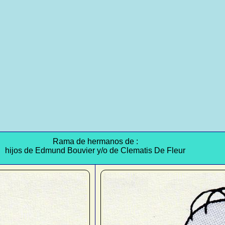
Rama de hermanos de :
hijos de Edmund Bouvier y/o de Clematis De Fleur