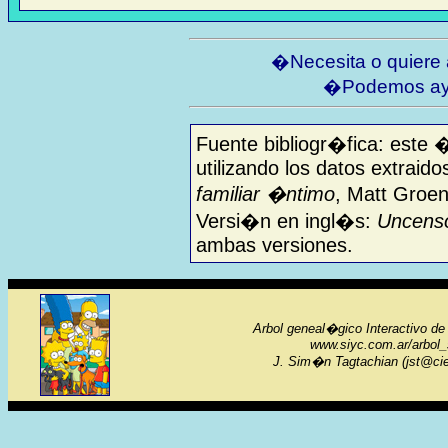
�Necesita o quiere
�Podemos ay
Fuente bibliogr�fica: este 
utilizando los datos extraido
familiar �ntimo
, Matt Groen
Versi�n en ingl�s:
Uncenso
ambas versiones.
Arbol geneal�gico Interactivo de
www.siyc.com.ar/arbol
J. Sim�n Tagtachian (jst@cie