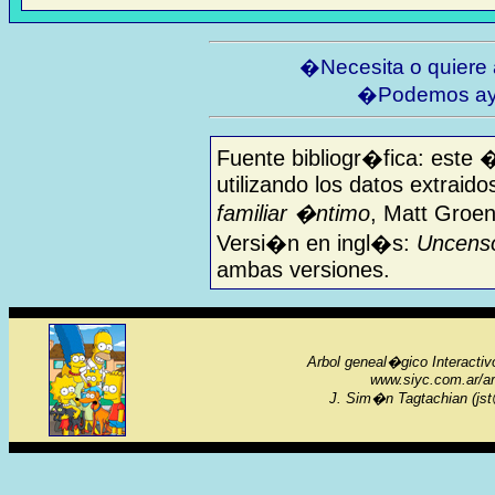
�Necesita o quiere
�Podemos ay
Fuente bibliogr�fica: este 
utilizando los datos extraido
familiar �ntimo
, Matt Groen
Versi�n en ingl�s:
Uncenso
ambas versiones.
Arbol geneal�gico Interactiv
www.siyc.com.ar/a
J. Sim�n Tagtachian (jst