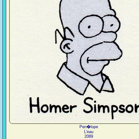
Pen�lope
L'eau
2089