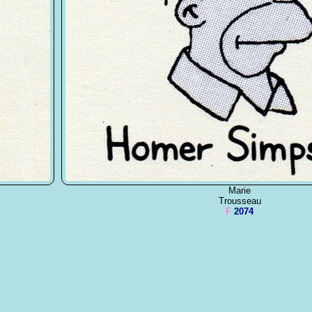
Marie
Trousseau
F
2074