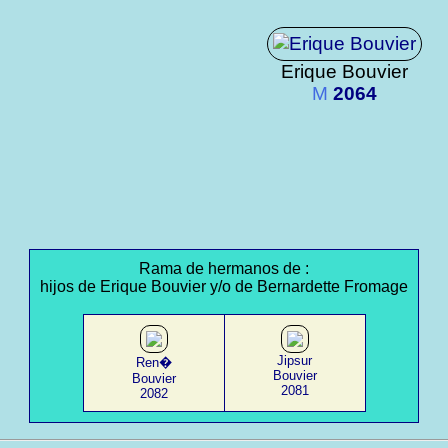
Erique Bouvier
M
2064
Rama de hermanos de :
hijos de Erique Bouvier y/o de Bernardette Fromage
Jipsur
Ren�
Bouvier
Bouvier
2081
2082