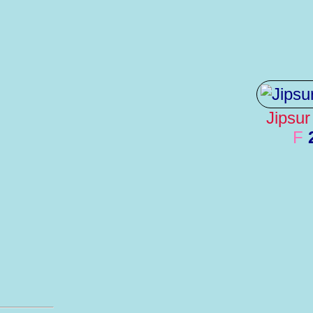
Jipsur
F