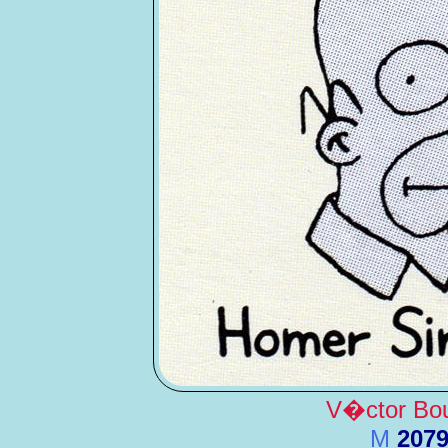
V�ctor Bou
M
207