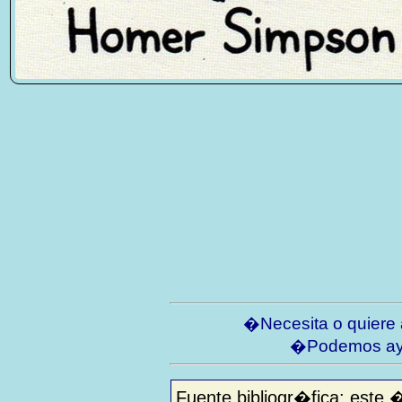
�Necesita o quiere
�Podemos ay
Fuente bibliogr�fica: este 