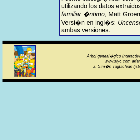
utilizando los datos extraido
familiar �ntimo
, Matt Groen
Versi�n en ingl�s:
Uncenso
ambas versiones.
Arbol geneal�gico Interactiv
www.siyc.com.ar/a
J. Sim�n Tagtachian (jst