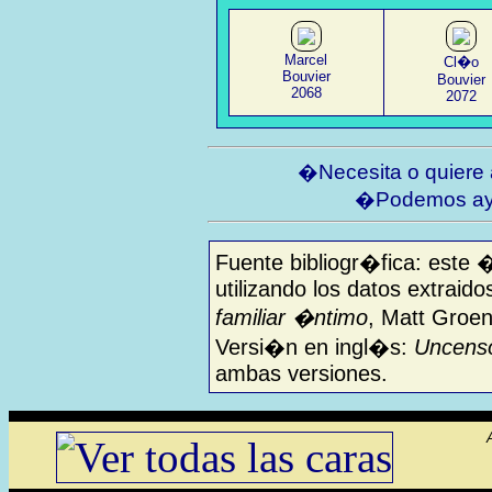
Marcel
Cl�o
Bouvier
Bouvier
2068
2072
�Necesita o quiere
�Podemos ay
Fuente bibliogr�fica: este 
utilizando los datos extraido
familiar �ntimo
, Matt Groen
Versi�n en ingl�s:
Uncenso
ambas versiones.