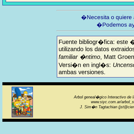
�Necesita o quiere
�Podemos ay
Fuente bibliogr�fica: este 
utilizando los datos extraido
familiar �ntimo
, Matt Groen
Versi�n en ingl�s:
Uncenso
ambas versiones.
Arbol geneal�gico Interactivo de 
www.siyc.com.ar/arbol_
J. Sim�n Tagtachian (jst@cien