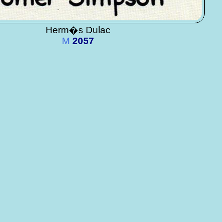
Herm�s Dulac
M
2057