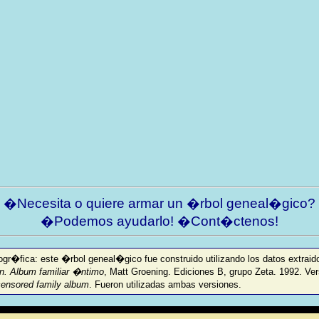
�Necesita o quiere armar un �rbol geneal�gico?
�Podemos ayudarlo! �Cont�ctenos!
ogr�fica: este �rbol geneal�gico fue construido utilizando los datos extraido
. Album familiar �ntimo
, Matt Groening. Ediciones B, grupo Zeta. 1992. Ve
ensored family album
. Fueron utilizadas ambas versiones.