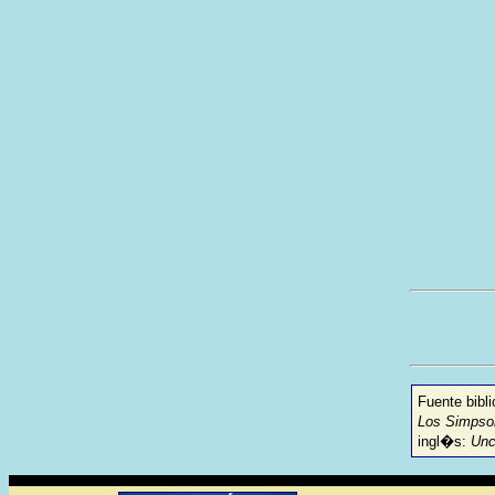
Fuente bibli
Los Simpson
ingl�s:
Unc