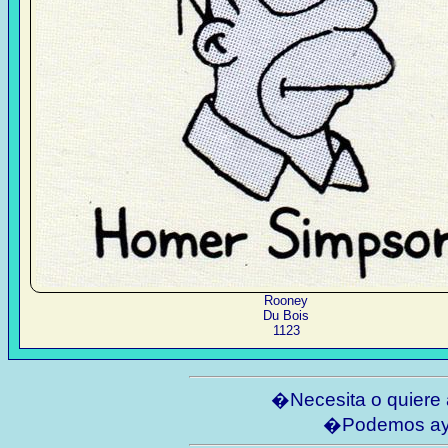
Rooney
Du Bois
1123
�Necesita o quiere
�Podemos ay