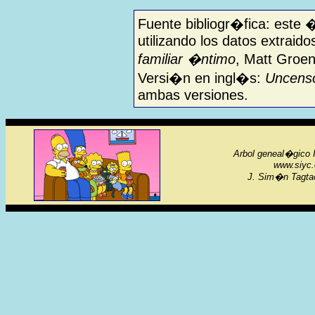
Fuente bibliogr�fica: este 
utilizando los datos extraido
familiar �ntimo
, Matt Groen
Versi�n en ingl�s:
Uncenso
ambas versiones.
Arbol geneal�gico I
www.siyc.
J. Sim�n Tagtac