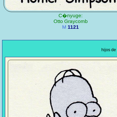
C�nyuge:
Otto Graycomb
M
1121
hijos de