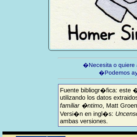
�Necesita o quiere
�Podemos ay
Fuente bibliogr�fica: este 
utilizando los datos extraido
familiar �ntimo
, Matt Groen
Versi�n en ingl�s:
Uncenso
ambas versiones.