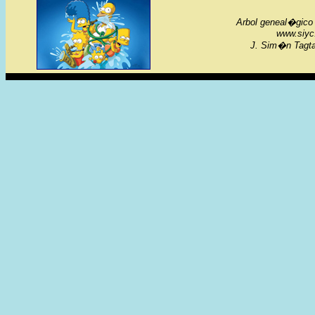
Arbol geneal�gico 
www.siyc
J. Sim�n Tagta