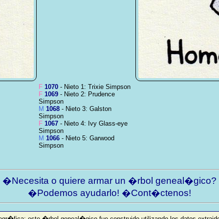
F
1070
- Nieto 1: Trixie Simpson
F
1069
- Nieto 2: Prudence
Simpson
M
1068
- Nieto 3: Galston
Simpson
F
1067
- Nieto 4: Ivy Glass-eye
Simpson
M
1066
- Nieto 5: Garwood
Simpson
�Necesita o quiere armar un �rbol geneal�gico?
�Podemos ayudarlo! �Cont�ctenos!
ogr�fica: este �rbol geneal�gico fue construido utilizando los datos extraido