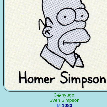
C�nyuge:
Sven Simpson
M
1083