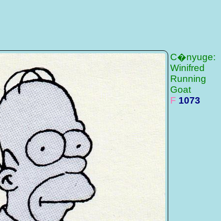
C�nyuge:
Winifred
Running
Goat
F
1073