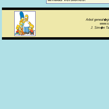
Arbol geneal�gi
www.s
J. Sim�n Tag