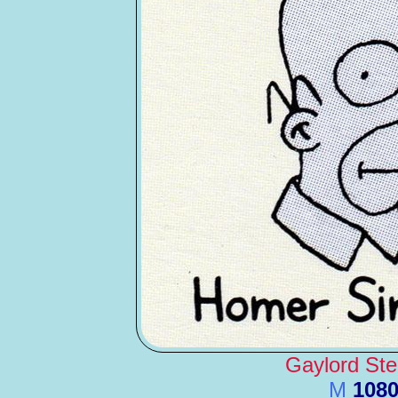
Gaylord St
M
108