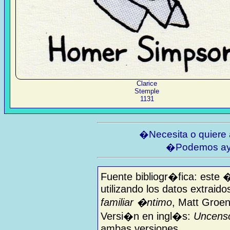
Clarice
Stemple
1131
�Necesita o quiere
�Podemos ay
Fuente bibliogr�fica: este 
utilizando los datos extraido
familiar �ntimo
, Matt Groen
Versi�n en ingl�s:
Uncenso
ambas versiones.