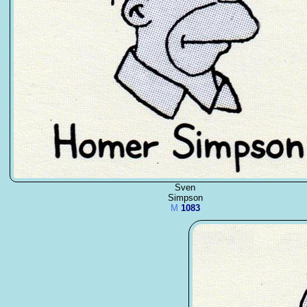
Sven
Simpson
M
1083