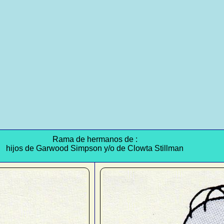
Rama de hermanos de :
hijos de Garwood Simpson y/o de Clowta Stillman