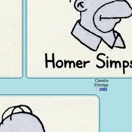
Claretta
Ethridge
F
1082