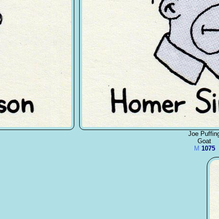
Joe Puffin
Goat
M
1075