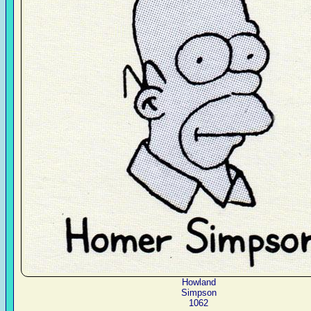
Howland
Simpson
1062