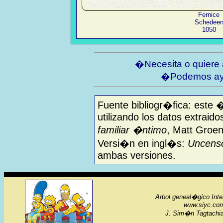
Fernice
Schedee
1050
�Necesita o quiere
�Podemos ay
Fuente bibliogr�fica: este 
utilizando los datos extraido
familiar �ntimo
, Matt Groen
Versi�n en ingl�s:
Uncenso
ambas versiones.
Arbol geneal�gico Inte
www.siyc.com
J. Sim�n Tagtachia