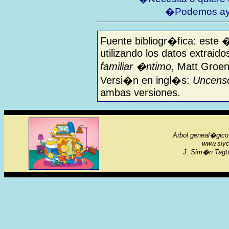
�Podemos ay
Fuente bibliogr�fica: este 
utilizando los datos extraido
familiar �ntimo
, Matt Groen
Versi�n en ingl�s:
Uncenso
ambas versiones.
Arbol geneal�gico 
www.siyc
J. Sim�n Tagta