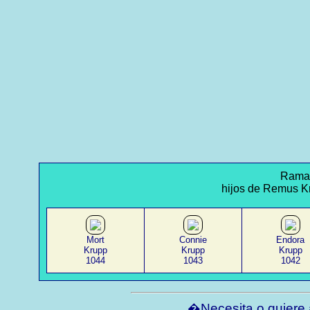
Rama 
hijos de Remus K
Mort
Connie
Endora
Krupp
Krupp
Krupp
1044
1043
1042
�Necesita o quiere