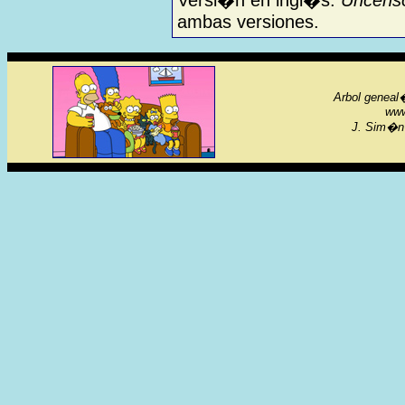
Versi�n en ingl�s:
Uncenso
ambas versiones.
Arbol geneal�
www
J. Sim�n 