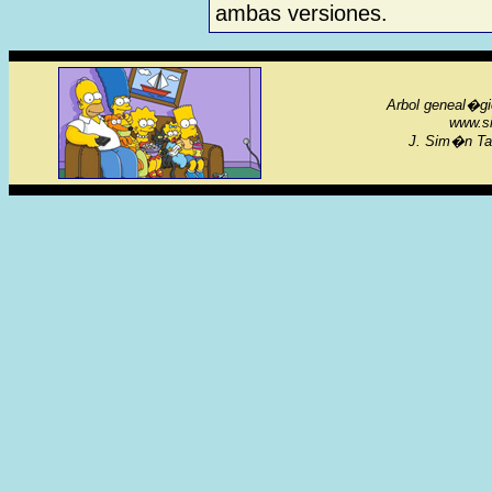
ambas versiones.
Arbol geneal�gi
www.si
J. Sim�n Tag