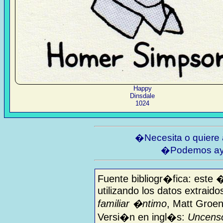
Happy
Dinsdale
1024
�Necesita o quiere
�Podemos ay
Fuente bibliogr�fica: este 
utilizando los datos extraido
familiar �ntimo
, Matt Groen
Versi�n en ingl�s:
Uncenso