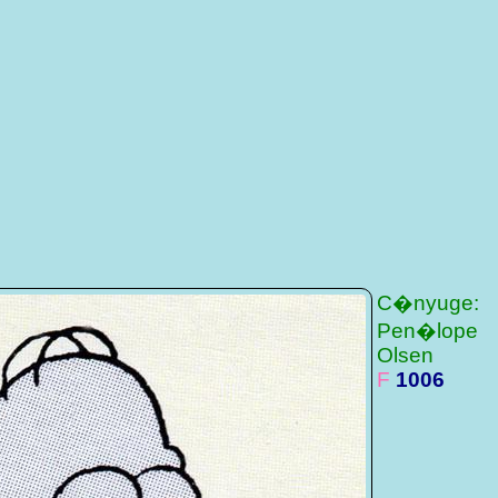
C�nyuge:
Pen�lope
Olsen
F
1006