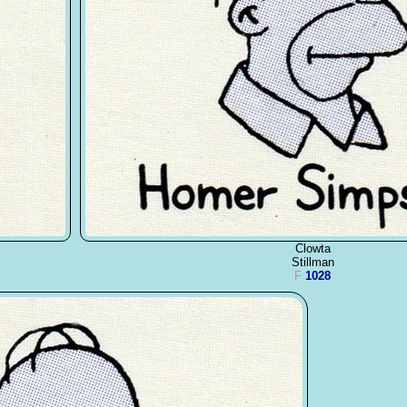
Clowta
Stillman
F
1028