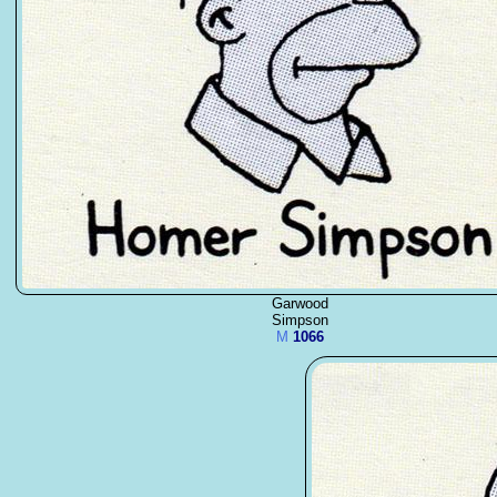
Garwood
Simpson
M
1066