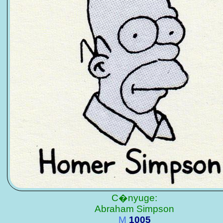
C�nyuge:
Abraham Simpson
M
1005