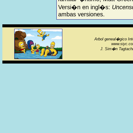
Versi�n en ingl�s:
Uncenso
ambas versiones.
Arbol geneal�gico Int
www.siyc.co
J. Sim�n Tagtachi