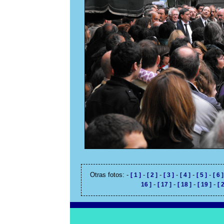
Otras fotos: -
-
-
-
-
-
[ 1 ]
[ 2 ]
[ 3 ]
[ 4 ]
[ 5 ]
[ 6 ]
-
-
-
-
16 ]
[ 17 ]
[ 18 ]
[ 19 ]
[ 